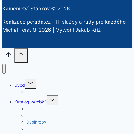
Kamenictví Staňkov © 2026
Realizace pcrada.cz - IT služby a rady pro každého -
Michal Foist
© 2026 | Vytvořil
Jakub Kříž
Rozbalit
Úvod
dětskou
nabídku
O nás
Rozbalit
Katalog výrobků
dětskou
nabídku
Krby
Jednohroby
Dvojhroby
Urnové hroby