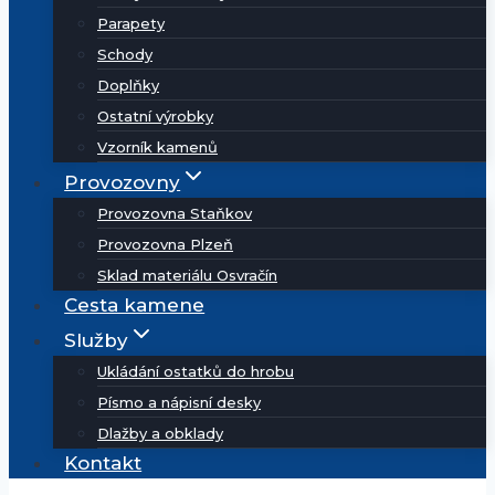
Parapety
Schody
Doplňky
Ostatní výrobky
Vzorník kamenů
Provozovny
Provozovna Staňkov
Provozovna Plzeň
Sklad materiálu Osvračín
Cesta kamene
Služby
Ukládání ostatků do hrobu
Písmo a nápisní desky
Dlažby a obklady
Kontakt