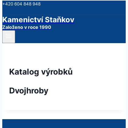
+420 604 848 948
Kamenictví Staňkov
Založeno v roce 1990
Katalog výrobků
Dvojhroby