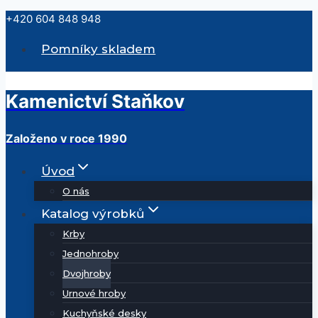
Přeskočit
+420 604 848 948
na
Pomníky skladem
obsah
Kamenictví Staňkov
Založeno v roce 1990
Úvod
O nás
Katalog výrobků
Krby
Jednohroby
Dvojhroby
Urnové hroby
Kuchyňské desky