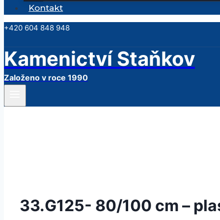
Kontakt
+420 604 848 948
Kamenictví Staňkov
Založeno v roce 1990
33.G125- 80/100 cm – pla