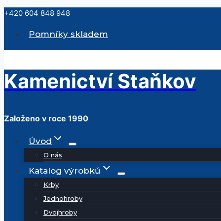
Přeskočit
+420 604 848 948
na
Pomníky skladem
obsah
Kamenictví Staňkov
Založeno v roce 1990
Úvod
O nás
Katalog výrobků
Krby
Jednohroby
Dvojhroby