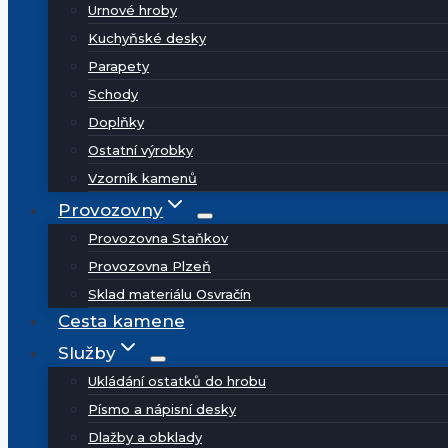
Urnové hroby
Kuchyňské desky
Parapety
Schody
Doplňky
Ostatní výrobky
Vzorník kamenů
Provozovny
Provozovna Staňkov
Provozovna Plzeň
Sklad materiálu Osvračín
Cesta kamene
Služby
Ukládání ostatků do hrobu
Písmo a nápisní desky
Dlažby a obklady