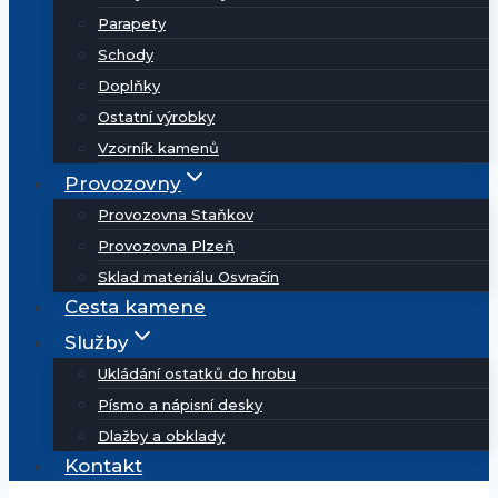
Parapety
Schody
Doplňky
Ostatní výrobky
Vzorník kamenů
Provozovny
Provozovna Staňkov
Provozovna Plzeň
Sklad materiálu Osvračín
Cesta kamene
Služby
Ukládání ostatků do hrobu
Písmo a nápisní desky
Dlažby a obklady
Kontakt