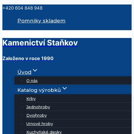
Přeskočit
+420 604 848 948
na
Pomníky skladem
obsah
Kamenictví Staňkov
Založeno v roce 1990
Úvod
O nás
Katalog výrobků
Krby
Jednohroby
Dvojhroby
Urnové hroby
Kuchyňské desky