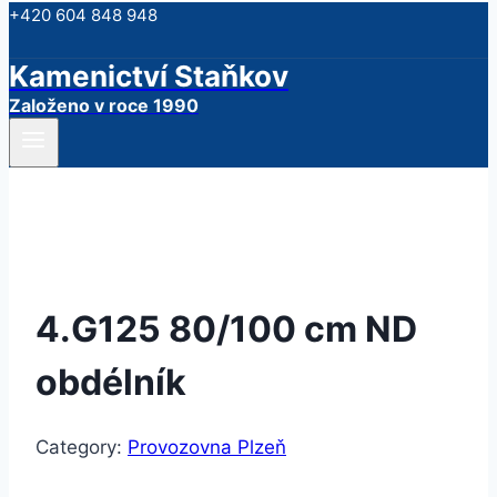
+420 604 848 948
Kamenictví Staňkov
Založeno v roce 1990
4.G125 80/100 cm ND
obdélník
Category:
Provozovna Plzeň