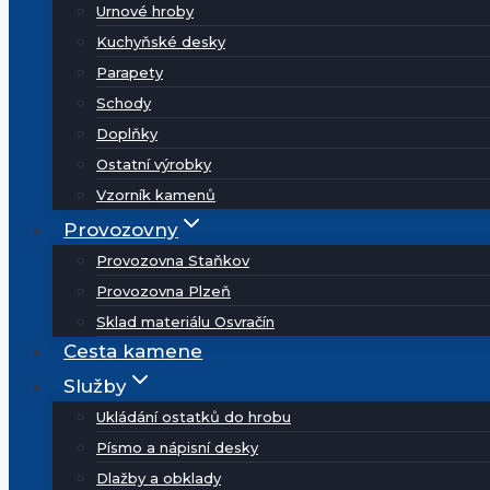
Urnové hroby
Kuchyňské desky
Parapety
Schody
Doplňky
Ostatní výrobky
Vzorník kamenů
Provozovny
Provozovna Staňkov
Provozovna Plzeň
Sklad materiálu Osvračín
Cesta kamene
Služby
Ukládání ostatků do hrobu
Písmo a nápisní desky
Dlažby a obklady