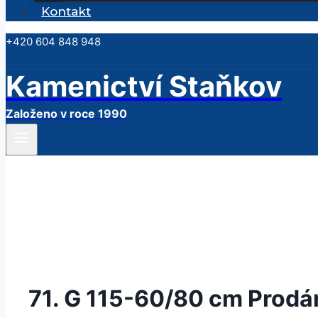
Kontakt
+420 604 848 948
Kamenictví Staňkov
Založeno v roce 1990
71. G 115-60/80 cm Prodá