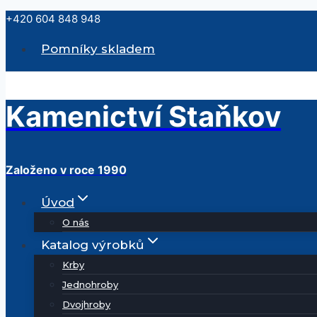
Přeskočit
+420 604 848 948
na
Pomníky skladem
obsah
Kamenictví Staňkov
Založeno v roce 1990
Úvod
O nás
Katalog výrobků
Krby
Jednohroby
Dvojhroby