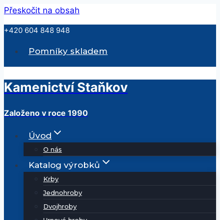
Přeskočit na obsah
+420 604 848 948
Pomníky skladem
Kamenictví Staňkov
Založeno v roce 1990
Úvod
O nás
Katalog výrobků
Krby
Jednohroby
Dvojhroby