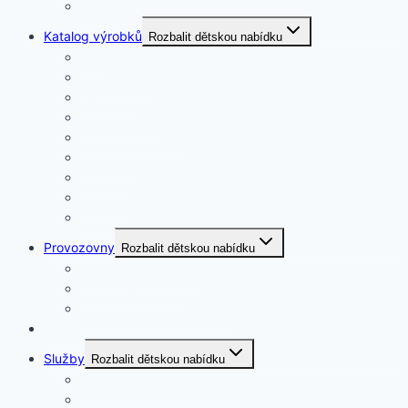
O nás
Katalog výrobků
Rozbalit dětskou nabídku
Krby
Jednohroby
Dvojhroby
Urnové hroby
Kuchyňské desky
Parapety
Schody
Doplňky
Vzorník kamenů
Provozovny
Rozbalit dětskou nabídku
Provozovna Staňkov
Provozovna Plzeň
Sklad materiálu Osvračín
Cesta kamene
Služby
Rozbalit dětskou nabídku
Ukládání ostatků do hrobu
Písmo a nápisní desky