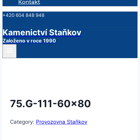
Kontakt
+420 604 848 948
Kamenictví Staňkov
Založeno v roce 1990
75.G-111-60×80
Category:
Provozovna Staňkov