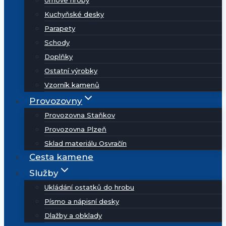
Urnové hroby
Kuchyňské desky
Parapety
Schody
Doplňky
Ostatní výrobky
Vzorník kamenů
Provozovny
Provozovna Staňkov
Provozovna Plzeň
Sklad materiálu Osvračín
Cesta kamene
Služby
Ukládání ostatků do hrobu
Písmo a nápisní desky
Dlažby a obklady