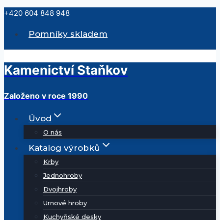
Přeskočit
+420 604 848 948
na
Pomníky skladem
obsah
Kamenictví Staňkov
Založeno v roce 1990
Úvod
O nás
Katalog výrobků
Krby
Jednohroby
Dvojhroby
Urnové hroby
Kuchyňské desky