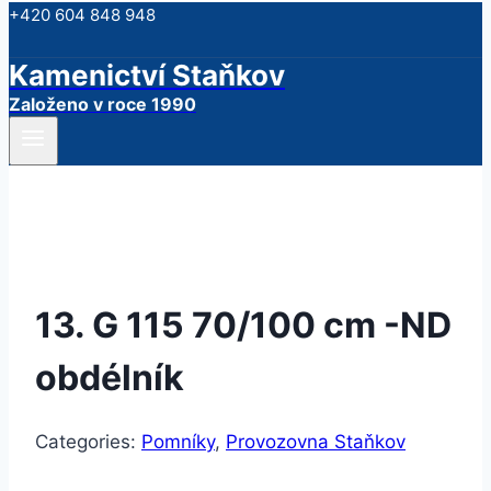
+420 604 848 948
Kamenictví Staňkov
Založeno v roce 1990
13. G 115 70/100 cm -ND
obdélník
Categories:
Pomníky
,
Provozovna Staňkov