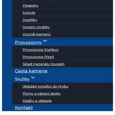
Parapety
Schody
Doplňky
Ostatní výrobky
Vzorník kamenů
Provozovny
Provozovna Staňkov
Provozovna Plzeň
Sklad materiálu Osvračín
Cesta kamene
Služby
Ukládání ostatků do hrobu
Písmo a nápisní desky
Dlažby a obklady
Kontakt