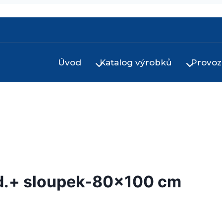
Úvod
Katalog výrobků
Provoz
bd.+ sloupek-80×100 cm