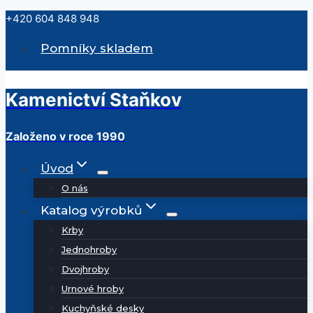
Přeskočit
+420 604 848 948
na
Pomníky skladem
obsah
Kamenictví Staňkov
Založeno v roce 1990
Úvod
O nás
Katalog výrobků
Krby
Jednohroby
Dvojhroby
Urnové hroby
Kuchyňské desky