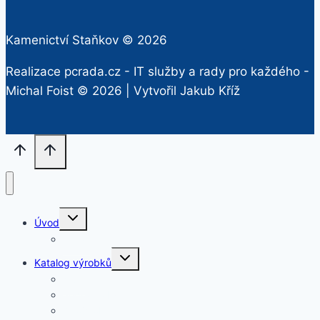
Kamenictví Staňkov © 2026
Realizace pcrada.cz - IT služby a rady pro každého -
Michal Foist
© 2026 | Vytvořil
Jakub Kříž
Rozbalit
Úvod
dětskou
nabídku
O nás
Rozbalit
Katalog výrobků
dětskou
nabídku
Krby
Jednohroby
Dvojhroby