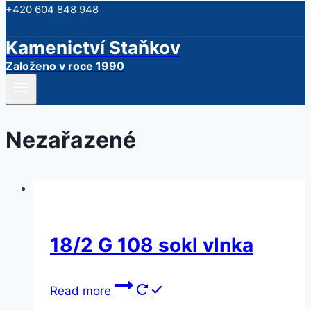
+420 604 848 948
Kamenictví Staňkov
Založeno v roce 1990
Nezařazené
18/2 G 108 sokl vlnka
Read more