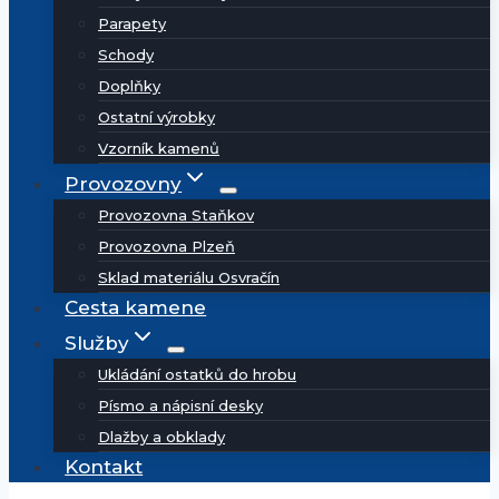
Parapety
Schody
Doplňky
Ostatní výrobky
Vzorník kamenů
Provozovny
Provozovna Staňkov
Provozovna Plzeň
Sklad materiálu Osvračín
Cesta kamene
Služby
Ukládání ostatků do hrobu
Písmo a nápisní desky
Dlažby a obklady
Kontakt