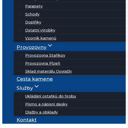
Parapety
Schody
Doplňky
Ostatní výrobky
Vzorník kamenů
Provozovny
Provozovna Staňkov
Provozovna Plzeň
Sklad materiálu Osvračín
Cesta kamene
Služby
Ukládání ostatků do hrobu
Písmo a nápisní desky
Dlažby a obklady
Kontakt