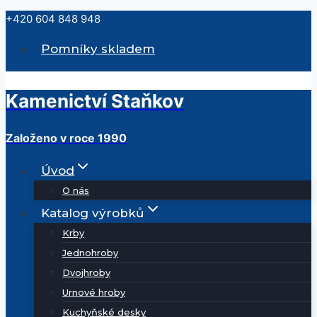
Přeskočit
+420 604 848 948
na
Pomníky skladem
obsah
Kamenictví Staňkov
Založeno v roce 1990
Úvod
O nás
Katalog výrobků
Krby
Jednohroby
Dvojhroby
Urnové hroby
Kuchyňské desky