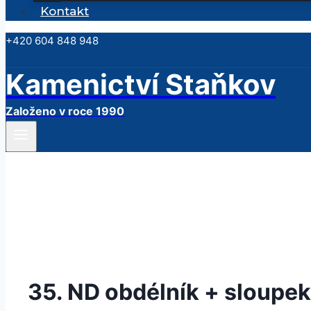
Kontakt
+420 604 848 948
Kamenictví Staňkov
Založeno v roce 1990
35. ND obdélník + sloupe