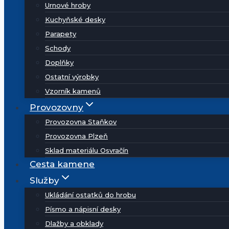
Urnové hroby
Kuchyňské desky
Parapety
Schody
Doplňky
Ostatní výrobky
Vzorník kamenů
Provozovny
Provozovna Staňkov
Provozovna Plzeň
Sklad materiálu Osvračín
Cesta kamene
Služby
Ukládání ostatků do hrobu
Písmo a nápisní desky
Dlažby a obklady