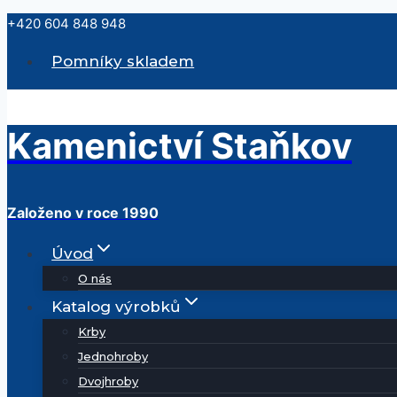
Přeskočit
+420 604 848 948
na
Pomníky skladem
obsah
Kamenictví Staňkov
Založeno v roce 1990
Úvod
O nás
Katalog výrobků
Krby
Jednohroby
Dvojhroby