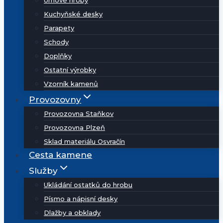
Urnové hroby
Kuchyňské desky
Parapety
Schody
Doplňky
Ostatní výrobky
Vzorník kamenů
Provozovny
Provozovna Staňkov
Provozovna Plzeň
Sklad materiálu Osvračín
Cesta kamene
Služby
Ukládání ostatků do hrobu
Písmo a nápisní desky
Dlažby a obklady