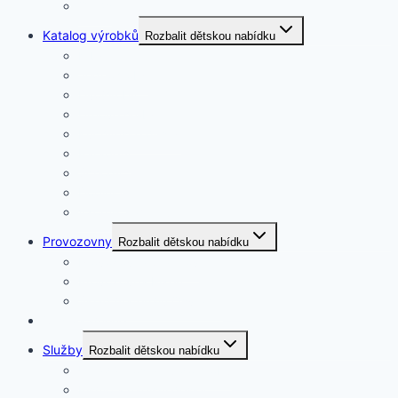
O nás
Katalog výrobků
Rozbalit dětskou nabídku
Krby
Jednohroby
Dvojhroby
Urnové hroby
Kuchyňské desky
Parapety
Schody
Doplňky
Vzorník kamenů
Provozovny
Rozbalit dětskou nabídku
Provozovna Staňkov
Provozovna Plzeň
Sklad materiálu Osvračín
Cesta kamene
Služby
Rozbalit dětskou nabídku
Ukládání ostatků do hrobu
Písmo a nápisní desky