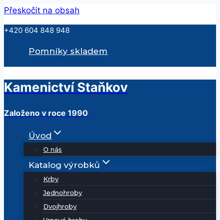
Přeskočit na obsah
+420 604 848 948
Pomníky skladem
Kamenictví Staňkov
Založeno v roce 1990
Úvod
O nás
Katalog výrobků
Krby
Jednohroby
Dvojhroby