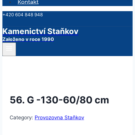
Kontakt
+420 604 848 948
Kamenictví Staňkov
Založeno v roce 1990
56. G -130-60/80 cm
Category:
Provozovna Staňkov